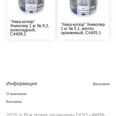
"Аква-колор"
"Аква-колор" Униколер
Униколер 1 кг № 9.2,
1 кг № 5.1, жёлто-
шоколадный,
оранжевый, С4405.1
С4409.2
Информация
Вконтакте
О компании
Контакты
2025 © Все права защищены.ООО «АКВА-