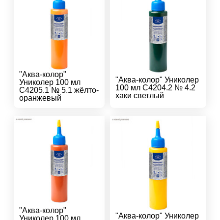
"Аква-колор"
"Аква-колор" Униколер
Униколер 100 мл
100 мл С4204.2 № 4.2
С4205.1 № 5.1 жёлто-
хаки светлый
оранжевый
"Аква-колор"
"Аква-колор" Униколер
Униколер 100 мл