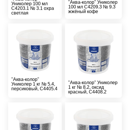
"Аква-колор" Униколер
Униколер 100 мл
100 мл С4209.3 № 9.3
С4203.1 № 3.1 охра
жжёный кофе
светлая
"Аква-колор"
"Аква-колор" Униколер
Униколер 1 кг № 5.4,
1 кг № 8.2, оксид
персиковый, С4405.4
красный, С4408.2