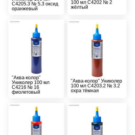
100 мл С4202 № 2
С4205.3 № 5.3 оксид
жёлтый
оранжевый
"Аква-колор"
"Аква-колор" Униколер
Униколер 100 мл
100 мл С4203.2 № 3.2
С4216 № 16
охра тёмная
фиолетовый