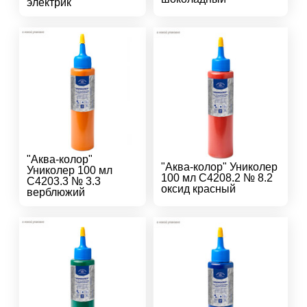
электрик
"Аква-колор"
"Аква-колор" Униколер
Униколер 100 мл
100 мл С4208.2 № 8.2
С4203.3 № 3.3
оксид красный
верблюжий