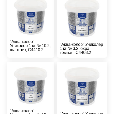
"Аква-колор"
"Аква-колор" Униколер
Униколер 1 кг № 10.2,
1 кг № 3.2, охра
шартрез, С4410.2
тёмная, С4403.2
"Аква-колор"
"Аква-колор" Униколер