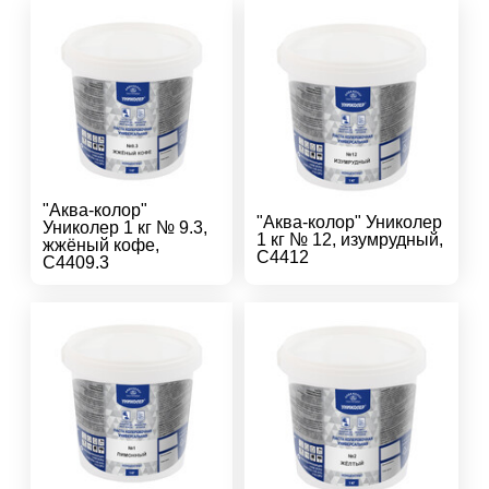
"Аква-колор"
"Аква-колор" Униколер
Униколер 1 кг № 9.3,
1 кг № 12, изумрудный,
жжёный кофе,
С4412
С4409.3