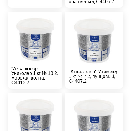
оранжевый, С4405.2
"Аква-колор"
"Аква-колор" Униколер
Униколер 1 кг № 13.2,
1 кг № 7.2, пунцовый,
морская волна,
С4407.2
С4413.2