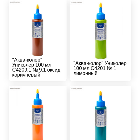
"Аква-колор"
"Аква-колор" Униколер
Униколер 100 мл
100 мл С4201 № 1
С4209.1 № 9.1 оксид
лимонный
коричневый