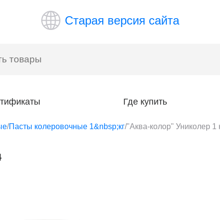
Старая версия сайта
тификаты
Где купить
ые
/
Пасты колеровочные 1&nbsp;кг
/
"Аква-колор" Униколер 1 
4