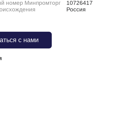
ый номер Минпромторг
10726417
роисхождения
Россия
аться с нами
я