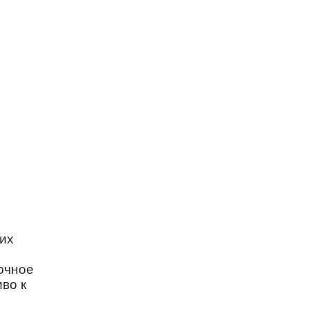
их
очное
во к