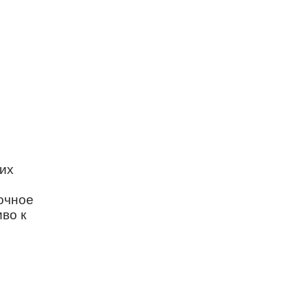
их
очное
во к