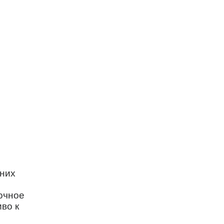
них
очное
во к