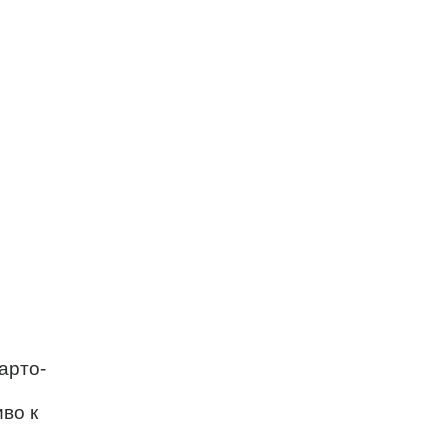
арто-
во к