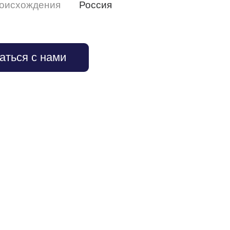
роисхождения
Россия
аться с нами