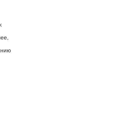
к
ее,
анию